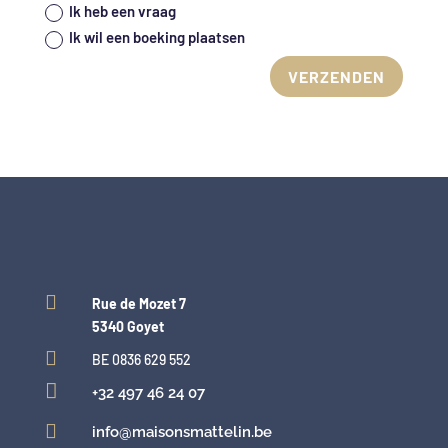
Ik heb een vraag
Ik wil een boeking plaatsen
VERZENDEN

Rue de Mozet 7
5340 Goyet

BE
0836 629 552

+32 497 46 24 07

info@maisonsmattelin.be